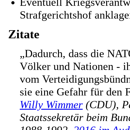
Eventuell Kriegsverantw
Strafgerichtshof anklage
Zitate
„Dadurch, dass die NATO
Völker und Nationen - i
vom Verteidigungsbündni
sie eine Gefahr für den 
Willy Wimmer
(CDU), Pa
Staatssekretär beim Bun
1988-1992,
2016 im Aud