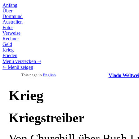
Anfang
Über
Dortmund
Australien
Fotos
Verweise
Rechner
Geld
Krieg
Frieden
Menü verstecken ⇒
⇐ Menü zeigen
This page in
English
Vlado Weltwei
Krieg
Kriegstreiber
Von Churchill über Bush I 