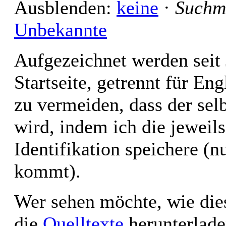
Ausblenden:
keine
·
Suchm
Unbekannte
Auf­ge­zeich­net wer­den seit 
Start­sei­te, ge­trennt für En
zu ver­mei­den, dass der sel­
wird, in­dem ich die je­weils
Iden­ti­fi­ka­tion spei­che­re (
kommt).
Wer se­hen möch­te, wie die­
die
Quell­tex­te
her­un­ter­la­d