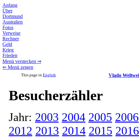
Anfang
Über
Dortmund
Australien
Fotos
Verweise
Rechner
Geld
Krieg
Frieden
Menü verstecken ⇒
⇐ Menü zeigen
This page in
English
Vlado Weltwei
Besucherzähler
Jahr:
2003
2004
2005
2006
2012
2013
2014
2015
2016