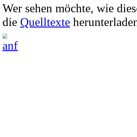
Wer se­hen möch­te, wie die­
die
Quell­tex­te
her­un­ter­la­de