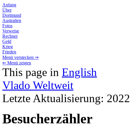
Anfang
Über
Dortmund
Australien
Fotos
Verweise
Rechner
Geld
Krieg
Frieden
Menü verstecken ⇒
⇐ Menü zeigen
This page in
English
Vlado Weltweit
Letzte Aktualisierung: 202
Besucherzähler