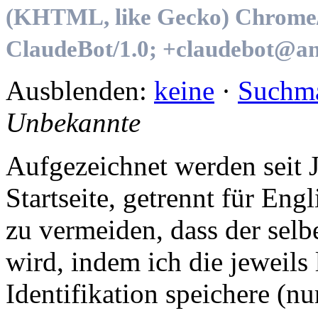
(KHTML, like Gecko) Chrome/1
ClaudeBot/1.0; +claudebot@an
Ausblenden:
keine
·
Suchm
Unbekannte
Auf­ge­zeich­net wer­den seit J
Start­sei­te, ge­trennt für En
zu ver­mei­den, dass der sel­b
wird, in­dem ich die je­weils
Iden­ti­fi­ka­tion spei­che­re 