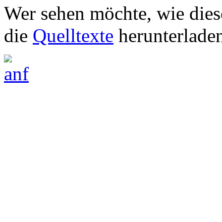
Wer se­hen möch­te, wie die­
die
Quell­tex­te
her­un­ter­la­de