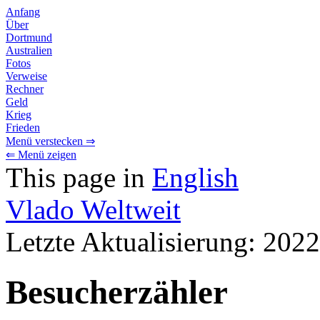
Anfang
Über
Dortmund
Australien
Fotos
Verweise
Rechner
Geld
Krieg
Frieden
Menü verstecken ⇒
⇐ Menü zeigen
This page in
English
Vlado Weltweit
Letzte Aktualisierung: 202
Besucherzähler