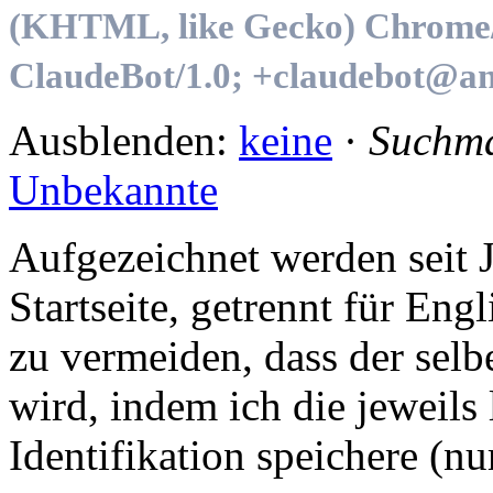
(KHTML, like Gecko) Chrome/1
ClaudeBot/1.0; +claudebot@an
Ausblenden:
keine
·
Suchm
Unbekannte
Auf­ge­zeich­net wer­den seit J
Start­sei­te, ge­trennt für En
zu ver­mei­den, dass der sel­b
wird, in­dem ich die je­weils
Iden­ti­fi­ka­tion spei­che­re 