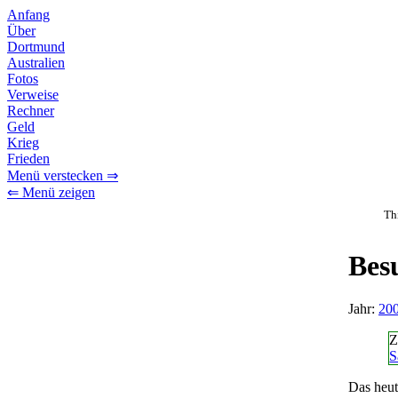
Anfang
Über
Dortmund
Australien
Fotos
Verweise
Rechner
Geld
Krieg
Frieden
Menü verstecken ⇒
⇐ Menü zeigen
Th
Bes
Jahr:
20
Z
S
Das heut