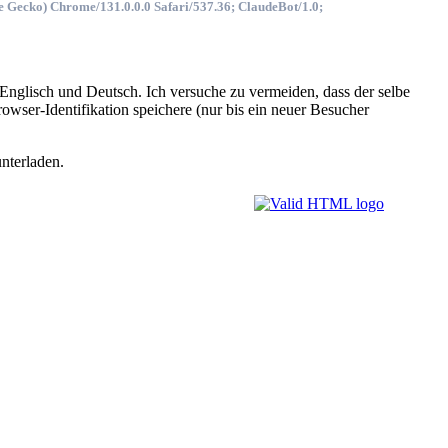
 Gecko) Chrome/131.0.0.0 Safari/537.36; ClaudeBot/1.0;
für Eng­lisch und Deutsch. Ich ver­su­che zu ver­mei­den, dass der sel­be
­ser-Iden­ti­fi­ka­tion spei­che­re (nur bis ein neu­er Be­su­cher
n­ter­la­den.