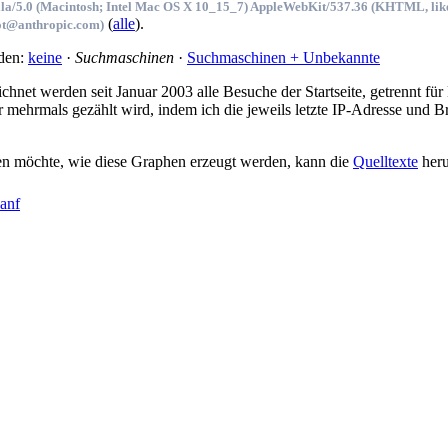
la/5.0 (Macintosh; Intel Mac OS X 10_15_7) AppleWebKit/537.36 (KHTML, like
(
alle
).
ot@anthropic.com)
den:
keine
·
Suchmaschinen
·
Suchmaschinen + Unbekannte
ich­net wer­den seit Ja­nu­ar 2003 al­le Be­su­che der Start­sei­te, ge­trennt 
r mehr­mals ge­zählt wird, in­dem ich die je­weils letz­te IP-Adres­se und Brow
n möch­te, wie die­se Gra­phen er­zeugt wer­den, kann die
Quell­tex­te
her­u