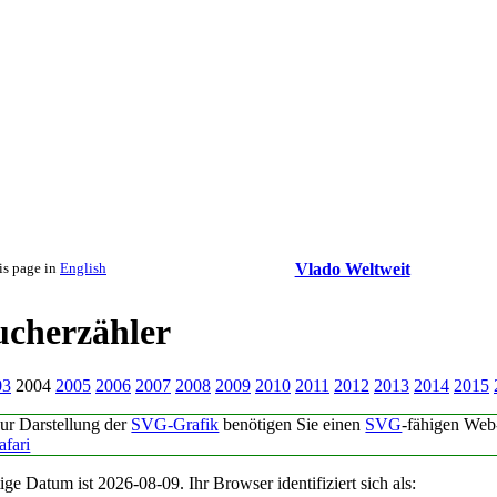
is page in
English
Vlado Weltweit
ucherzähler
03
2004
2005
2006
2007
2008
2009
2010
2011
2012
2013
2014
2015
ur Darstellung der
SVG-Grafik
benötigen Sie einen
SVG
-fähigen Web
afari
ige Datum ist 2026-08-09. Ihr Browser identifiziert sich als: