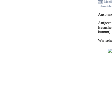
Mozil
Mac
+claudeb
Ausblen
Auf­ge­ze
Be­su­che
kommt).
Wer se­he